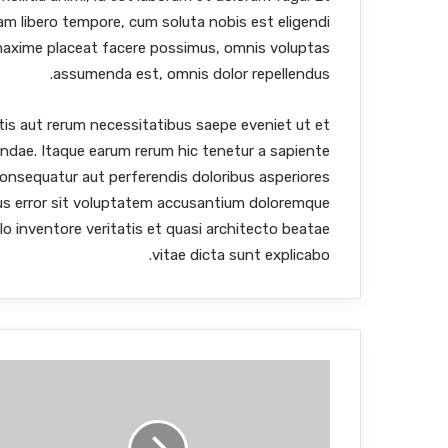
am libero tempore, cum soluta nobis est eligendi
maxime placeat facere possimus, omnis voluptas
assumenda est, omnis dolor repellendus.
tis aut rerum necessitatibus saepe eveniet ut et
ndae. Itaque earum rerum hic tenetur a sapiente
 consequatur aut perferendis doloribus asperiores
atus error sit voluptatem accusantium doloremque
o inventore veritatis et quasi architecto beatae
vitae dicta sunt explicabo.
U
t
e
n