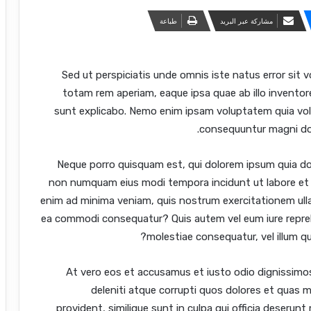
مشاركة عبر البريد
طباعة
Sed ut perspiciatis unde omnis iste natus error si
totam rem aperiam, eaque ipsa quae ab illo inventore
sunt explicabo. Nemo enim ipsam voluptatem quia volu
consequuntur magni dol
Neque porro quisquam est, qui dolorem ipsum quia dolo
non numquam eius modi tempora incidunt ut labore et
enim ad minima veniam, quis nostrum exercitationem ullam
ea commodi consequatur? Quis autem vel eum iure reprehe
molestiae consequatur, vel illum qu
At vero eos et accusamus et iusto odio dignissimo
deleniti atque corrupti quos dolores et quas m
provident, similique sunt in culpa qui officia deserunt