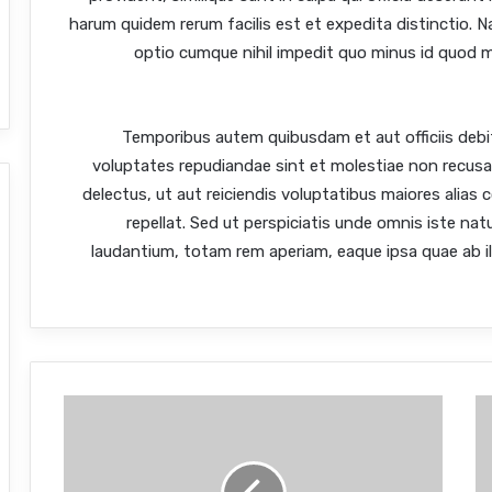
harum quidem rerum facilis est et expedita distinctio. N
optio cumque nihil impedit quo minus id quod 
Temporibus autem quibusdam et aut officiis debi
voluptates repudiandae sint et molestiae non recusa
delectus, ut aut reiciendis voluptatibus maiores alias
repellat. Sed ut perspiciatis unde omnis iste n
laudantium, totam rem aperiam, eaque ipsa quae ab ill
N
e
m
o