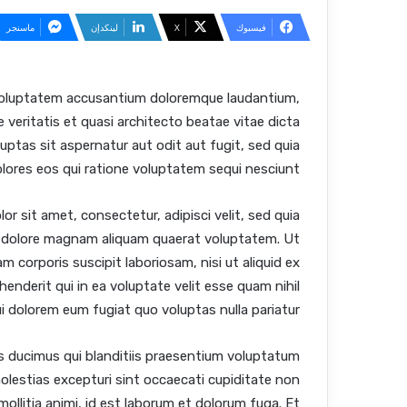
فيسبوك
‫X
لينكدإن
ماسنجر
t voluptatem accusantium doloremque laudantium,
 veritatis et quasi architecto beatae vitae dicta
ptas sit aspernatur aut odit aut fugit, sed quia
ores eos qui ratione voluptatem sequi nesciunt.
r sit amet, consectetur, adipisci velit, sed quia
 dolore magnam aliquam quaerat voluptatem. Ut
 corporis suscipit laboriosam, nisi ut aliquid ex
nderit qui in ea voluptate velit esse quam nihil
i dolorem eum fugiat quo voluptas nulla pariatur?
s ducimus qui blanditiis praesentium voluptatum
olestias excepturi sint occaecati cupiditate non
 mollitia animi, id est laborum et dolorum fuga. Et