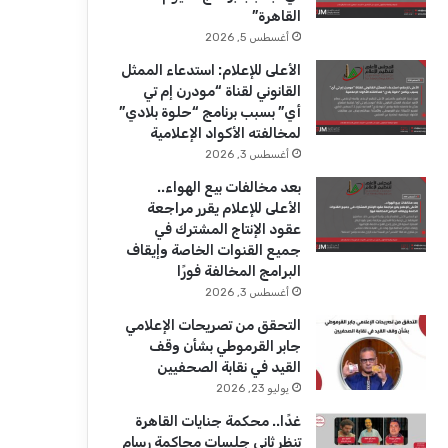
ك
u
ر
القاهرة”
b
ا
أغسطس 5, 2026
الأعلى للإعلام: استدعاء الممثل
e
م
القانوني لقناة “مودرن إم تي
أي” بسبب برنامج “حلوة بلادي”
لمخالفته الأكواد الإعلامية
أغسطس 3, 2026
بعد مخالفات بيع الهواء..
الأعلى للإعلام يقرر مراجعة
عقود الإنتاج المشترك في
جميع القنوات الخاصة وإيقاف
البرامج المخالفة فورًا
أغسطس 3, 2026
التحقق من تصريحات الإعلامي
جابر القرموطي بشأن وقف
القيد في نقابة الصحفيين
يوليو 23, 2026
غدًا.. محكمة جنايات القاهرة
تنظر ثاني جلسات محاكمة رسام