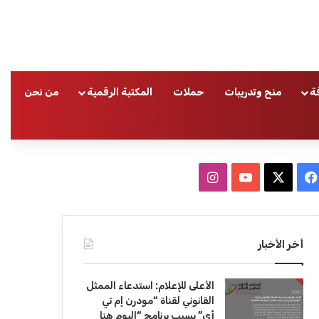
ة
منح وتدريبات
حملات
المكتبة الرقمية
من نحن
ا
ف
ا
ي
X
Y
ن
س
o
س
أخر الأخبار
ب
u
ت
الأعلى للإعلام: استدعاء الممثل
و
T
ق
القانوني لقناة “مودرن إم تي
أي” بسبب برنامج “اليوم هنا