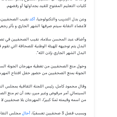
كليات التعليم المفتوح للقيد بجداولها أو رفضهم.
وعن بدل التدريب والتكنولوجيا،
أكد
نقيب الصحفيين، عب
لأعضاء النقابة سيتم صرفها الشهر الجاري و بأثر رجعي
وأضاف عبد المحسن سلامة، نقيب الصحفيين في تصريح ل
البدل يتم توجيهه للهيئة الوطنية للصحافة التي تقوم فيم
البدل الشهر الجاري بإذن الله”.
وحول منع الصحفيين من تغطية مهرجان الجونة السي
الجونة بمنع الصحفيين من حضور حفل افتتاح المهرج
وقال محمود كامل، رئيس اللجنة الثقافية بمجلس الن
السينمائي أمر مرفوض وغير مبرر، بعد أن تم منع ا
من اسمه وقيمته ثمنًا كبيرًا، المهرجان بلا صحفيين لا 
وبسبب فصل 3 صحفيين تعسفيًا،
أحال
مجلس النقابة،