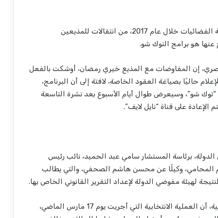
“، تقريرًا يرصد التغيير في خريطة الفضائيات خلال عام 2017، من انتقالات للمذيعين
 عنها هو برامج التوك شو.
صري، إن المفاوضات مع المذيع خيري رمضان، أوشكت بالفعل
لإعلام حاليًا بصياغة العقود الخاصة، لافتة إلى أن البرنامج،
 “توك شو”، وسيعرض طوال أيام الأسبوع بعد نشرة التاسعة
 الإعادة على قناة “نايل لايف”.
 الدولة، برئاسة المستشار سامي عبد الحميد، نائب رئيس
 المحامي، وكيلًا عن محسن هاشم الصحفي، والتي يطالب
تيجة لهيئة مفوضي الدولة لإعداد التقرير القانوني الخاص بها.
وذكرت الدعوى التي حملت رقم 39160 لسنة 71 قضائية، أن العملية الانتخابية التي أجريت يوم 17 مارس الماضي،