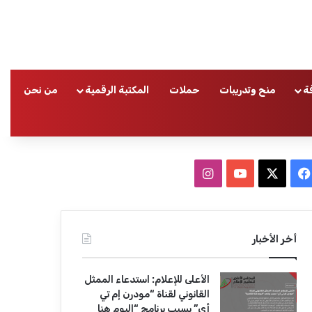
ة
منح وتدريبات
حملات
المكتبة الرقمية
من نحن
ا
ف
ا
ي
X
Y
ن
س
o
س
أخر الأخبار
ب
u
ت
الأعلى للإعلام: استدعاء الممثل
و
T
ق
القانوني لقناة “مودرن إم تي
أي” بسبب برنامج “اليوم هنا