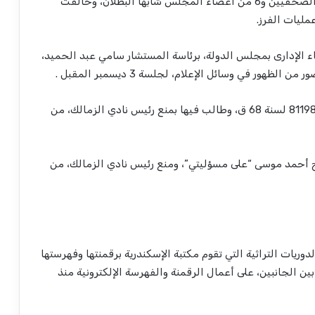
وأسفرت عن فوز عبد المحسن سلامة، بمنصب نقيب الصحفيين و6 من أعضاء المجلس شابها البطلان، وخالفت
ليات الفرز.
اء الإدارى بمجلس الدولة، برئاسة المستشار سامي عبد الحميد،
ر في وسائل الإعلام، لجلسة 3 ديسمبر المقبل .
كان طارق العوضي، المحامي، أقام دعوى حملت رقم 81198 لسنة 68 ق، وطالب فيها بمنع رئيس نادي الزمالك، من
أحمد موسى “على مسؤليتي”، ومنع رئيس نادي الزمالك، من
وريات التراثية التي تقوم مكتبة الإسكندرية برقمنتها وفهرستها
 بين الجانبين، على أعمال الرقمنة والفهرسة الإلكترونية منذ