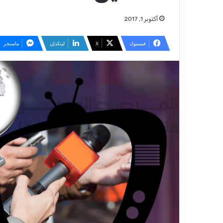
أكتوبر 1, 2017
فيسبوك
‫X
لينكدإن
ماسنجر