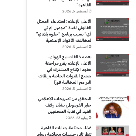
ك
u
ر
القاهرة”
b
ا
أغسطس 5, 2026
الأعلى للإعلام: استدعاء الممثل
e
م
القانوني لقناة “مودرن إم تي
أي” بسبب برنامج “حلوة بلادي”
لمخالفته الأكواد الإعلامية
أغسطس 3, 2026
بعد مخالفات بيع الهواء..
الأعلى للإعلام يقرر مراجعة
عقود الإنتاج المشترك في
جميع القنوات الخاصة وإيقاف
البرامج المخالفة فورًا
أغسطس 3, 2026
التحقق من تصريحات الإعلامي
جابر القرموطي بشأن وقف
القيد في نقابة الصحفيين
يوليو 23, 2026
غدًا.. محكمة جنايات القاهرة
تنظر ثاني جلسات محاكمة رسام