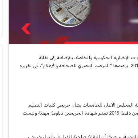
لإخبارية الحكومية والخاصة، بالإضافة إلى نقابة
الصحفيين، العديد من الأحداث، خلال شهر سبتمبر 2017، يرصدها “المرصد المصري للصحافة واﻹعلام”، في تقريره
بة المجلس الأعلى للجامعات بشأن خريجي كليات التعليم
المفتوح، مضيفًا أن رد المجلس جاء واضحًا أنه بداية من دفعة 2015 تعتبر شهادة الخريجين دبلومة مهنية وليست
 المهنية، موضحًا أن النقابة صاحبة القرار في قبول خريجي