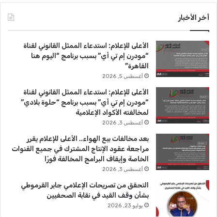
س
o
س
أخر الأخبار
ب
u
ت
الأعلى للإعلام: استدعاء الممثل القانوني لقناة
و
T
ق
“مودرن إم تي أي” بسبب برنامج “اليوم هنا
القاهرة”
ك
u
ر
أغسطس 5, 2026
b
ا
الأعلى للإعلام: استدعاء الممثل القانوني لقناة
“مودرن إم تي أي” بسبب برنامج “حلوة بلادي”
e
م
لمخالفته الأكواد الإعلامية
أغسطس 3, 2026
بعد مخالفات بيع الهواء.. الأعلى للإعلام يقرر
مراجعة عقود الإنتاج المشترك في جميع القنوات
الخاصة وإيقاف البرامج المخالفة فورًا
أغسطس 3, 2026
التحقق من تصريحات الإعلامي جابر القرموطي
بشأن وقف القيد في نقابة الصحفيين
يوليو 23, 2026