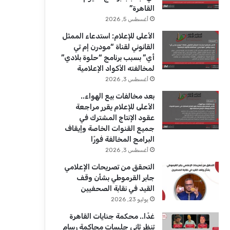
ك
u
ر
القاهرة”
b
ا
أغسطس 5, 2026
الأعلى للإعلام: استدعاء الممثل
e
م
القانوني لقناة “مودرن إم تي
أي” بسبب برنامج “حلوة بلادي”
لمخالفته الأكواد الإعلامية
أغسطس 3, 2026
بعد مخالفات بيع الهواء..
الأعلى للإعلام يقرر مراجعة
عقود الإنتاج المشترك في
جميع القنوات الخاصة وإيقاف
البرامج المخالفة فورًا
أغسطس 3, 2026
التحقق من تصريحات الإعلامي
جابر القرموطي بشأن وقف
القيد في نقابة الصحفيين
يوليو 23, 2026
غدًا.. محكمة جنايات القاهرة
تنظر ثاني جلسات محاكمة رسام