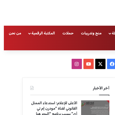
ة
منح وتدريبات
حملات
المكتبة الرقمية
من نحن
ا
ف
ا
ي
X
Y
ن
س
o
س
أخر الأخبار
ب
u
ت
الأعلى للإعلام: استدعاء الممثل
و
T
ق
القانوني لقناة “مودرن إم تي
أي” بسبب برنامج “اليوم هنا