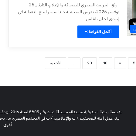
وثق المرصد المصري للصحافة والإعلام، الثلاثاء 25
نوفمبر 2025، تعرض الصحفية دينا سمير لمنع التغطية في
إحدى لجان بلقاس…
ق
أكمل القراءة »
5
»
10
20
...
الأخيرة
مؤسسة بحثية
بيئة عمل آمنة للصحفيين/ات والإعلاميين/ات في المجتمع المصري من ناحية،
أخرى.