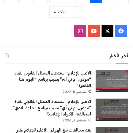
...
الأخيرة
ف
ا
ي
X
Y
ن
س
o
س
أخر الأخبار
ب
u
ت
الأعلى للإعلام: استدعاء الممثل القانوني لقناة
و
T
ق
“مودرن إم تي أي” بسبب برنامج “اليوم هنا
القاهرة”
ك
u
ر
أغسطس 5, 2026
b
ا
الأعلى للإعلام: استدعاء الممثل القانوني لقناة
“مودرن إم تي أي” بسبب برنامج “حلوة بلادي”
e
م
لمخالفته الأكواد الإعلامية
أغسطس 3, 2026
بعد مخالفات بيع الهواء.. الأعلى للإعلام يقرر