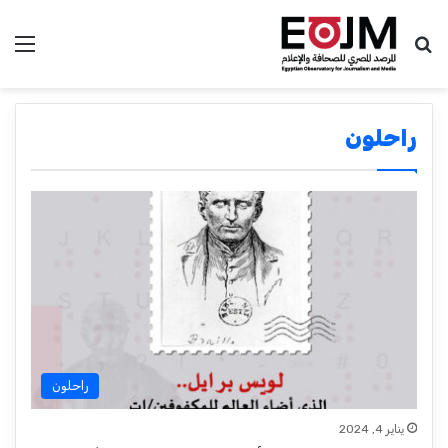
بحث عن
الق
راحلون
راحلون
يناير 4, 2024