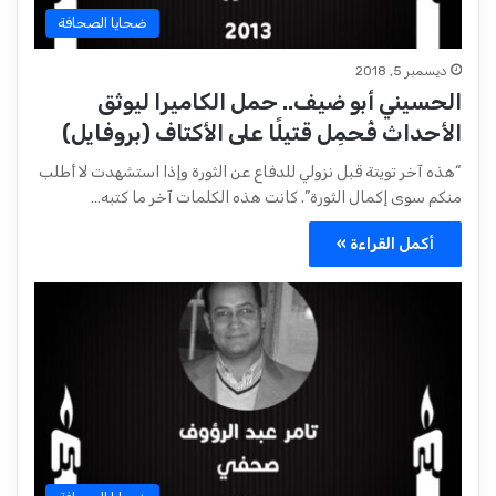
ضحايا الصحافة
ديسمبر 5, 2018
الحسيني أبو ضيف.. حمل الكاميرا ليوثق
الأحداث فُحمِل قتيلًا على الأكتاف (بروفايل)
“هذه آخر تويتة قبل نزولي للدفاع عن الثورة وإذا استشهدت لا أطلب
منكم سوى إكمال الثورة”. كانت هذه الكلمات آخر ما كتبه…
أكمل القراءة »