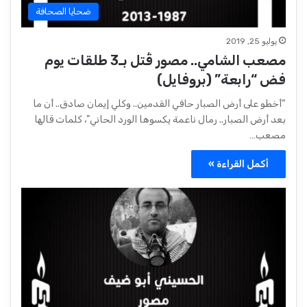
ضحايا الصحافة
يوليو 25, 2019
مصعب الشامي.. مصور قُتل بـ3 طلقات يوم
فض “رابعة” (بروفايل)
“أخطو على أرض الصبار حافي القدمين.. وكلي إيمان صادق.. أن ما
بعد أرض الصبار.. رمال ناعمة يكسوها الورد الحاني”، كلمات قالها
مصعب…
أكمل القراءة »