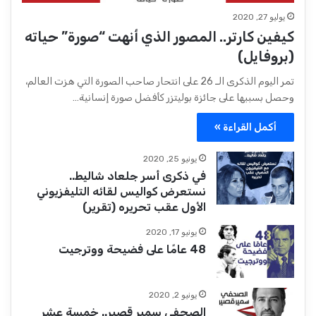
يوليو 27, 2020
كيفين كارتر.. المصور الذي أنهت “صورة” حياته
(بروفايل)
تمر اليوم الذكرى الـ 26 على انتحار صاحب الصورة التي هزت العالم،
وحصل بسببها على جائزة بوليتزر كأفضل صورة إنسانية…
أكمل القراءة »
يونيو 25, 2020
في ذكرى أسر جلعاد شاليط..
نستعرض كواليس لقائه التليفزيوني
الأول عقب تحريره (تقرير)
يونيو 17, 2020
48 عامًا على فضيحة ووترجيت
يونيو 2, 2020
الصحفي سمير قصير.. خمسة عشر