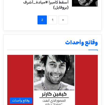
أسقط كاميرا #ميادة_أشرف
(بروفايل)
2
1
«
وقائع وأحداث
وقائع وأحداث