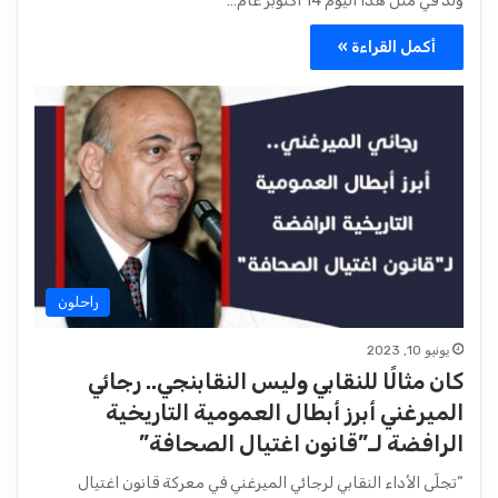
ولد في مثل هذا اليوم 14 أكتوبر عام…
أكمل القراءة »
راحلون
يونيو 10, 2023
كان مثالًا للنقابي وليس ‏النقابنجي.. رجائي
الميرغني أبرز أبطال العمومية التاريخية
الرافضة لـ”قانون اغتيال الصحافة”
“تجلّى الأداء النقابي لرجائي الميرغني في معركة قانون اغتيال