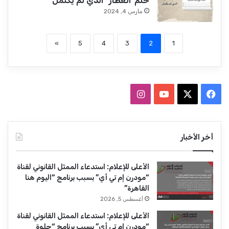
حلم”العطار” الذي لم يكتمل
مارس 4, 2024
»
5
4
3
2
1
‫X
فيسبوك
‫YouTube
انستقرام
أخر الأخبار
الأعلى للإعلام: استدعاء الممثل القانوني لقناة
“مودرن إم تي أي” بسبب برنامج “اليوم هنا
القاهرة”
أغسطس 5, 2026
الأعلى للإعلام: استدعاء الممثل القانوني لقناة
“مودرن إم تي أي” بسبب برنامج “حلوة